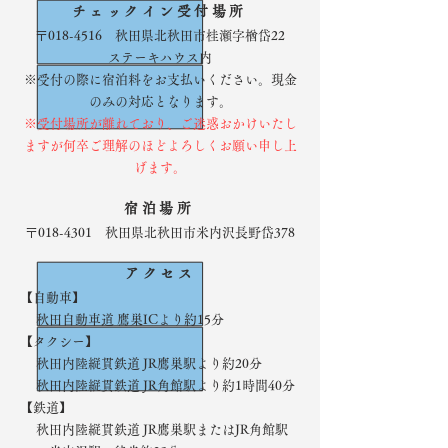
チェックイン受付場所
〒018-4516 秋田県北秋田市桂瀬字楢岱22
ステーキハウス内
※受付の際に宿泊料をお支払いください。現金
のみの対応となります。
​※受付場所が離れており、ご迷惑おかけいたし
ますが何卒ご理解のほどよろしくお願い申し上
げます。
宿泊場所
〒018-4301 秋田県北秋田市米内沢長野岱378
アクセス
​【自動車】
​秋田自動車道 鷹巣ICより約15分
​【タクシー】
秋田内陸縦貫鉄道 JR鷹巣駅より約20分
秋田内陸縦貫鉄道 JR角館駅より約1時間40分
​【鉄道】
秋田内陸縦貫鉄道 JR鷹巣駅またはJR角館駅