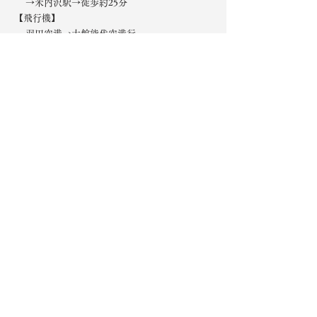
​→米内沢駅→徒歩約25分
​【飛行機】
羽田空港→大館能代空港行
​レンタカー・タクシーで約15分
​【夜行バス】
池袋-能代ジュピター号
池袋西口→大宮駅→いとく鷹巣SC
​車を利用、または鷹巣駅→米内沢駅から徒歩
駐車場
約3台（応相談）